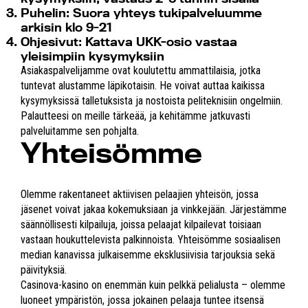
Puhelin: Suora yhteys tukipalveluumme
arkisin klo 9-21
Ohjesivut: Kattava UKK-osio vastaa
yleisimpiin kysymyksiin
Asiakaspalvelijamme ovat koulutettu ammattilaisia, jotka
tuntevat alustamme läpikotaisin. He voivat auttaa kaikissa
kysymyksissä talletuksista ja nostoista peliteknisiin ongelmiin.
Palautteesi on meille tärkeää, ja kehitämme jatkuvasti
palveluitamme sen pohjalta.
Yhteisömme
Olemme rakentaneet aktiivisen pelaajien yhteisön, jossa
jäsenet voivat jakaa kokemuksiaan ja vinkkejään. Järjestämme
säännöllisesti kilpailuja, joissa pelaajat kilpailevat toisiaan
vastaan houkuttelevista palkinnoista. Yhteisömme sosiaalisen
median kanavissa julkaisemme eksklusiivisia tarjouksia sekä
päivityksiä.
Casinova-kasino on enemmän kuin pelkkä pelialusta – olemme
luoneet ympäristön, jossa jokainen pelaaja tuntee itsensä