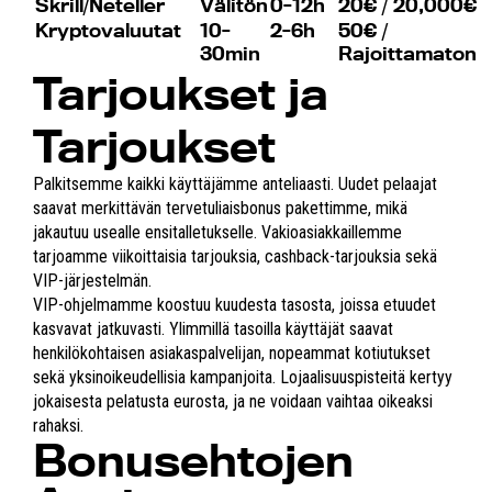
Skrill/Neteller
Välitön
0-12h
20€ / 20,000€
Kryptovaluutat
10-
2-6h
50€ /
30min
Rajoittamaton
Tarjoukset ja
Tarjoukset
Palkitsemme kaikki käyttäjämme anteliaasti. Uudet pelaajat
saavat merkittävän tervetuliaisbonus pakettimme, mikä
jakautuu usealle ensitalletukselle. Vakioasiakkaillemme
tarjoamme viikoittaisia tarjouksia, cashback-tarjouksia sekä
VIP-järjestelmän.
VIP-ohjelmamme koostuu kuudesta tasosta, joissa etuudet
kasvavat jatkuvasti. Ylimmillä tasoilla käyttäjät saavat
henkilökohtaisen asiakaspalvelijan, nopeammat kotiutukset
sekä yksinoikeudellisia kampanjoita. Lojaalisuuspisteitä kertyy
jokaisesta pelatusta eurosta, ja ne voidaan vaihtaa oikeaksi
rahaksi.
Bonusehtojen