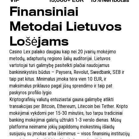
Finansiniai
Metodai Lietuvos
Lošėjams
Casino Lex palaiko daugiau kaip nei 20 įvairių mokėjimo
metodų, adaptuotų regiono šalių auditorijai. Lietuvos
vartotojai turi galimybę pasitelkti plačiai naudojamus
bankininkystės būdus – Paysera, Revolut, Swedbank, SEB ir
taip pat kitus. Minimalus įmoka tėra vien 10 EUR, ir
maksimalus priklauso pagal jūsų sprendimo ir taip pat
paskyros profilio lygio.
Kriptografinių valiutų entuziastai gauna galimybę atlikti
transakcijas per Bitcoin, Ethereum, Litecoin bei Tether. Kripto
mokėjimai vykdomi per 15-30 minutės, tuo tarpu tradiciniai
banking mokėjimai galėtų užtrukti 1-3 verslo dienas. Mūsų
platforma neimame jokių papildomų mokestinių išlaidų
susijusių su įmokas arba išėmimus – visos finansinių institucijų