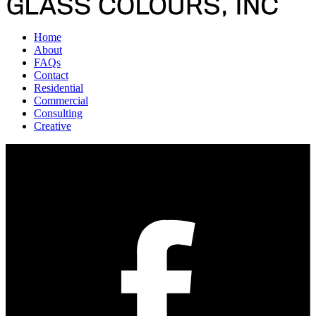
Home
About
FAQs
Contact
Residential
Commercial
Consulting
Creative