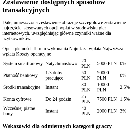
Zestawienie dostępnych sposobów
transakcyjnych
Dalej umieszczona zestawienie obrazuje szczegółowe zestawienie
najczęściej stosowanych opcji wpłat w środowisku gier
internetowych, uwzględniając główne czynniki ważne dla
użytkowników.
Opcja płatności Termin wykonania Najniższa wpłata Najwyższa
wpłata Koszty operacyjne
20
System smartfonowy
Natychmiastowo
5000 PLN
0%
PLN
1-3 doby
50
50000
Płatność bankowy
0%
pracujące
PLN
PLN
30
10000
Środki transakcyjne
Instant
2.5%
PLN
PLN
25
Konta cyfrowe
Do 24 godzin
7500 PLN
1.5%
PLN
Wcześniej płatne
40
Instant
2000 PLN
3%
bony
PLN
Wskazówki dla odmiennych kategorii graczy