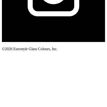
©2026 Eurostyle Glass Colours, Inc.