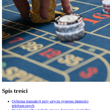
Spis treści
Ochrona transakcji przy użyciu systemu płatności
telefonicznych