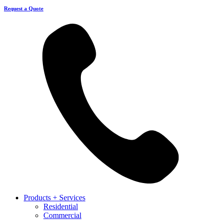
Request a Quote
Products + Services
Residential
Commercial