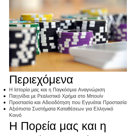
Περιεχόμενα
Η Ιστορία μας και η Παγκόσμια Αναγνώριση
Παιχνίδια με Ρεαλιστικό Χρήμα στο Μπουίν
Προστασία και Αδειοδότηση που Εγγυάται Προστασία
Αξιόπιστα Συστήματα Καταθέσεων για Ελληνικό
Κοινό
Η Πορεία μας και η