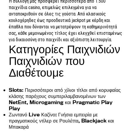
Η συλλογή μας προσφέρει περισσότερα από 1.500
παιχνίδια casino, επιμελώς επιλεγμένα για να
ανταποκριθούν σε όλες τις γούστα. Από κλασικούς
κουλοχέρηδες έως προοδευτικά jackpot με κέρδη και
έπαθλα που δύνανται να μετατρέψουν τη καθημερινότητά
σας, κάθε μεμονωμένος τίτλος έχει ελεγχθεί επισταμένως
για δικαιοσύνη στο παιχνίδι και αξιόπιστη λειτουργία.
Κατηγορίες Παιχνιδιών
Παιχνιδιών που
Διαθέτουμε
Slots:
Περισσότεροι από χίλιοι τίτλοι από κορυφαίας
κλάσης παρόχους συμπεριλαμβανομένων των
NetEnt, Microgaming και Pragmatic Play
Play
Ζωντανό Live Καζίνο:
Γνήσια εμπειρία με
πραγματικούς ντίλερ σε Ρουλέττα, Blackjack και
Μπακαρά