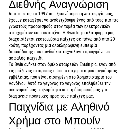
Διεθνής Αναγνώριση
Από το έτος το 1997 που ξεκινήσαμε τη λειτουργία μας,
έχουμε καταφέρει να αναδειχθούμε ένας από τους πιο πιο
γνωστούς προορισμούς στον τομέα των ηλεκτρονικών
στοιχημάτων και του καζίνο. Η
Bwin login
πλατφόρμα μας
διαχειρίζεται εκατομμύρια παίχτες σε πάνω από από 20
κράτη, παρέχοντας μια ολοκληρωμένη εμπειρία
διασκέδασης που συνδυάζει τεχνολογία προηγμένη με
ασφαλές παιχνίδι.
Το Bwin ανήκει στον όμιλο εταιρειών Entain plc, έναν από
τις μείζονες εταιρείες online στοιχηματισμού παγκόσμιας
εμβέλειας, που είναι εισηγμένη στο Χρηματιστήριο του
Λονδίνου. Αυτό το γεγονός το γεγονός επαληθεύει την
οικονομική μας στιβαρότητα και τη δέσμευσή μας για
διαφανείς πρακτικές προς τους παίχτες μας.
Παιχνίδια με Αληθινό
Χρήμα στο Μπουίν