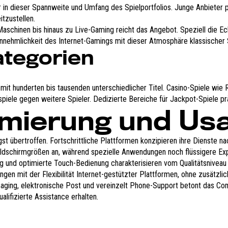
är in dieser Spannweite und Umfang des Spielportfolios. Junge Anbieter 
tzustellen.
Maschinen bis hinaus zu Live-Gaming reicht das Angebot. Speziell die Ec
nnehmlichkeit des Internet-Gamings mit dieser Atmosphäre klassischer 
ategorien
 hunderten bis tausenden unterschiedlicher Titel. Casino-Spiele wie R
spiele gegen weitere Spieler. Dedizierte Bereiche für Jackpot-Spiele 
mierung und Usa
 übertroffen. Fortschrittliche Plattformen konzipieren ihre Dienste na
ildschirmgrößen an, während spezielle Anwendungen noch flüssigere Ex
ng und optimierte Touch-Bedienung charakterisieren vom Qualitätsnive
gen mit der Flexibilität Internet-gestützter Plattformen, ohne zusätzl
ging, elektronische Post und vereinzelt Phone-Support betont das Comm
alifizierte Assistance erhalten.