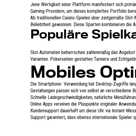
Jene Wertigkeit einer Plattform manifestiert sich prim
Gaming-Providern, um dieses komplettes Portfolio berei
Ab traditionellen Casino-Spielen über zeitgemäße Slot-
Beliebtheit gewonnen. Diese Sparten kombinieren die A
Populäre Spielk
Slot-Automaten beherrschen zahlenmäßig das Angebot mit
Varianten. Pokerseiten gestatten Turniere und Echtgeld
Mobiles Opti
Die Smartphone- Verwendung hat Desktop-Zugriffe längst
Gestaltungen passen sich von selbst an verschiedene B
Schnelle Ladegeschwindigkeiten, natürliche Menüführu
Online Apps vereinen die Pluspunkte originaler Anwendun
Kundensupport dauerhaft um diese Uhr via Instant-Messa
Support garantiert, dass ebenso internationale Spieler qu