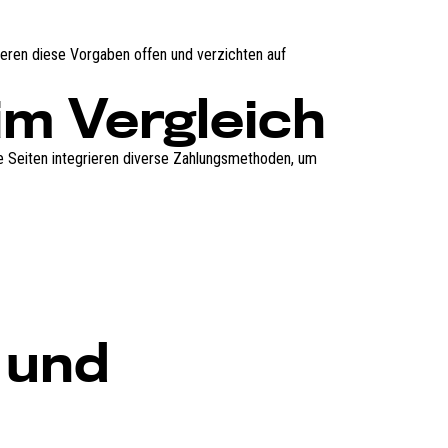
ren diese Vorgaben offen und verzichten auf
m Vergleich
äße Seiten integrieren diverse Zahlungsmethoden, um
o und