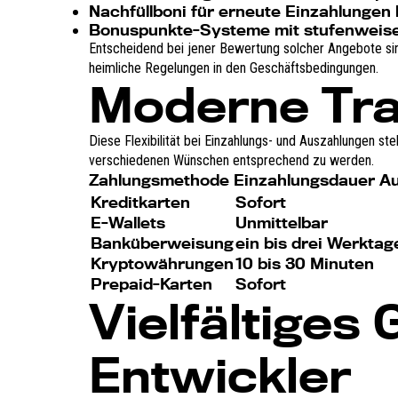
Nachfüllboni für erneute Einzahlungen
Bonuspunkte-Systeme mit stufenweis
Entscheidend bei jener Bewertung solcher Angebote si
heimliche Regelungen in den Geschäftsbedingungen.
Moderne Tra
Diese Flexibilität bei Einzahlungs- und Auszahlungen st
verschiedenen Wünschen entsprechend zu werden.
Zahlungsmethode Einzahlungsdauer A
Kreditkarten
Sofort
E-Wallets
Unmittelbar
Banküberweisung
ein bis drei Werktag
Kryptowährungen
10 bis 30 Minuten
Prepaid-Karten
Sofort
Vielfältiges
Entwickler