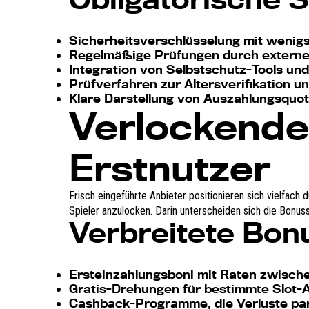
Sicherheitsverschlüsselung mit wenigs
Regelmäßige Prüfungen durch externe P
Integration von Selbstschutz-Tools un
Prüfverfahren zur Altersverifikation u
Klare Darstellung von Auszahlungsquo
Verlockende
Erstnutzer
Frisch eingeführte Anbieter positionieren sich vielfac
Spieler anzulocken. Darin unterscheiden sich die Bonus
Verbreitete Bo
Ersteinzahlungsboni mit Raten zwisch
Gratis-Drehungen für bestimmte Slot-
Cashback-Programme, die Verluste par