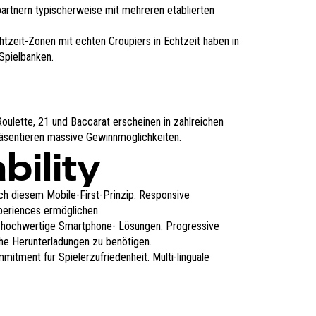
partnern typischerweise mit mehreren etablierten
htzeit-Zonen mit echten Croupiers in Echtzeit haben in
Spielbanken.
oulette, 21 und Baccarat erscheinen in zahlreichen
präsentieren massive Gewinnmöglichkeiten.
bility
ch diesem Mobile-First-Prinzip. Responsive
periences ermöglichen.
au hochwertige Smartphone- Lösungen. Progressive
iche Herunterladungen zu benötigen.
itment für Spielerzufriedenheit. Multi-linguale