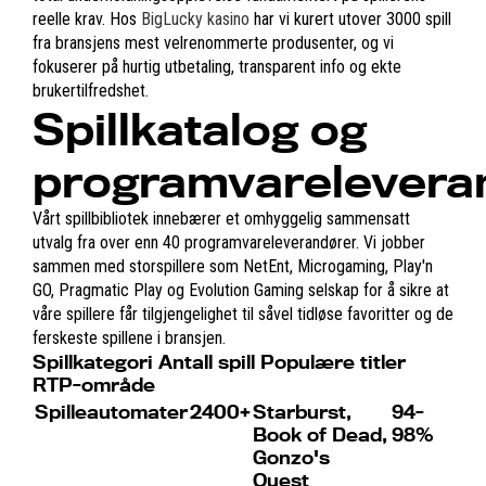
reelle krav. Hos
BigLucky kasino
har vi kurert utover 3000 spill
fra bransjens mest velrenommerte produsenter, og vi
fokuserer på hurtig utbetaling, transparent info og ekte
brukertilfredshet.
Spillkatalog og
programvarelevera
Vårt spillbibliotek innebærer et omhyggelig sammensatt
utvalg fra over enn 40 programvareleverandører. Vi jobber
sammen med storspillere som NetEnt, Microgaming, Play'n
GO, Pragmatic Play og Evolution Gaming selskap for å sikre at
våre spillere får tilgjengelighet til såvel tidløse favoritter og de
ferskeste spillene i bransjen.
Spillkategori Antall spill Populære titler
RTP-område
Spilleautomater
2400+
Starburst,
94-
Book of Dead,
98%
Gonzo's
Quest