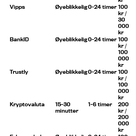
Vipps
Øyeblikkelig
0-24 timer
100
kr /
30
000
kr
BankID
Øyeblikkelig
0-24 timer
100
kr /
100
000
kr
Trustly
Øyeblikkelig
0-24 timer
100
kr /
100
000
kr
Kryptovaluta
15-30
1-6 timer
200
minutter
kr /
200
000
kr