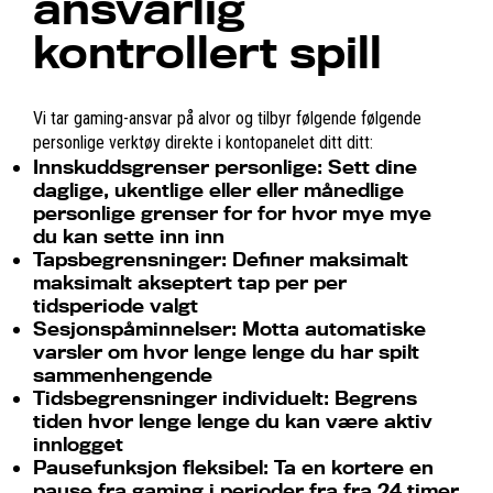
ansvarlig
kontrollert spill
Vi tar gaming-ansvar på alvor og tilbyr følgende følgende
personlige verktøy direkte i kontopanelet ditt ditt:
Innskuddsgrenser personlige:
Sett dine
daglige, ukentlige eller eller månedlige
personlige grenser for for hvor mye mye
du kan sette inn inn
Tapsbegrensninger:
Definer maksimalt
maksimalt akseptert tap per per
tidsperiode valgt
Sesjonspåminnelser:
Motta automatiske
varsler om hvor lenge lenge du har spilt
sammenhengende
Tidsbegrensninger individuelt:
Begrens
tiden hvor lenge lenge du kan være aktiv
innlogget
Pausefunksjon fleksibel:
Ta en kortere en
pause fra gaming i perioder fra fra 24 timer