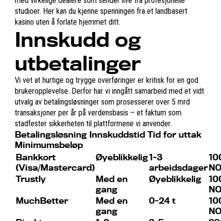
med virkelige dealere som sender live fra profesjonelle
studioer. Her kan du kjenne spenningen fra et landbasert
kasino uten å forlate hjemmet ditt.
Innskudd og
utbetalinger
Vi vet at hurtige og trygge overføringer er kritisk for en god
brukeropplevelse. Derfor har vi inngått samarbeid med et vidt
utvalg av betalingsløsninger som prosesserer over 5 mrd
transaksjoner per år på verdensbasis – et faktum som
stadfester sikkerheten til plattformene vi anvender.
Betalingsløsning Innskuddstid Tid for uttak
Minimumsbeløp
Bankkort
Øyeblikkelig
1-3
10
(Visa/Mastercard)
arbeidsdager
N
Trustly
Med en
Øyeblikkelig
10
gang
N
MuchBetter
Med en
0-24 t
10
gang
N