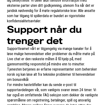
lag beskyttelse. Vi deler aldri sensitiv informasjon med
eksterne parter uten ditt godkjenning, utenom fra når det er
juridisk nødvendig for å møte regulatoriske krav. Alle ansatte
som har tilgang til spillerdata er bundet av rigoristiske
konfidensialitetsavtaler.
Support når du
trenger det
Supportteamet vårt er tilgjengelig via mange kanaler for å
løse mulige henvendelser eller problemer du måtte møte på.
Live chat er den raskeste måten å få hjelp på, med
gjennomsnittlig responstid på mindre enn to minutter.
Tjenesten betjenes av erfarne representanter som behersker
norsk og kan løse alt fra tekniske problemer til henvendelser
om bonusvilkår.
For mindre hastetilfeller kan du sende e-post til
supportavdelingen vår, som vanligvis svarer innen 24 timer. Vi
har også en omfattende FAQ-seksjon som dekker de vanligste
spørsmålene om registrering, betalinger, spill og ansvarlig