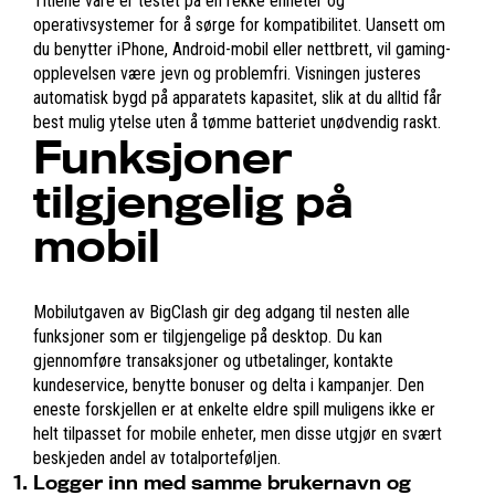
Titlene våre er testet på en rekke enheter og
operativsystemer for å sørge for kompatibilitet. Uansett om
du benytter iPhone, Android-mobil eller nettbrett, vil gaming-
opplevelsen være jevn og problemfri. Visningen justeres
automatisk bygd på apparatets kapasitet, slik at du alltid får
best mulig ytelse uten å tømme batteriet unødvendig raskt.
Funksjoner
tilgjengelig på
mobil
Mobilutgaven av BigClash gir deg adgang til nesten alle
funksjoner som er tilgjengelige på desktop. Du kan
gjennomføre transaksjoner og utbetalinger, kontakte
kundeservice, benytte bonuser og delta i kampanjer. Den
eneste forskjellen er at enkelte eldre spill muligens ikke er
helt tilpasset for mobile enheter, men disse utgjør en svært
beskjeden andel av totalporteføljen.
Logger inn med samme brukernavn og