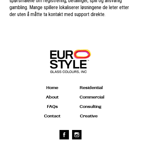
spørsmålene om registrering, betalinger, spill og ansvarlig
gambling. Mange spillere lokaliserer løsningene de leter etter
der uten å måtte ta kontakt med support direkte.
Home
Residential
About
Commercial
FAQs
Consulting
Contact
Creative