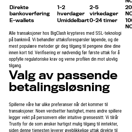
N
Direkte
1-2
2-5
2
bankoverføring
hverdager
virkedager
N
E-wallets
Umiddelbart
0-24 timer
10
N
Alle transaksjoner hos BigClash krypteres med SSL-teknologi
på banknivå. Vi behandler uttaksforespørsler løpende, og de
mest populære metoder gir deg tilgang til pengene dine dine
innen kort tid. Verifisering er nødvendig før første uttak for å
oppfylle regulatoriske krav og verne profilen din mot ulovlig
tilgang.
Valg av passende
betalingsløsning
Spillerne våre har ulike preferanser når det kommer til
transaksjoner. Noen verdsetter hastighet, mens andre spillere
legger vekt på personvern eller intuitive grensesnitt. Vi tilrår
Trustly for de som ønsker hurtigst mulig tilgang til inntekter,
siden denne tjenesten leverer øyeblikkelige uttak direkte til