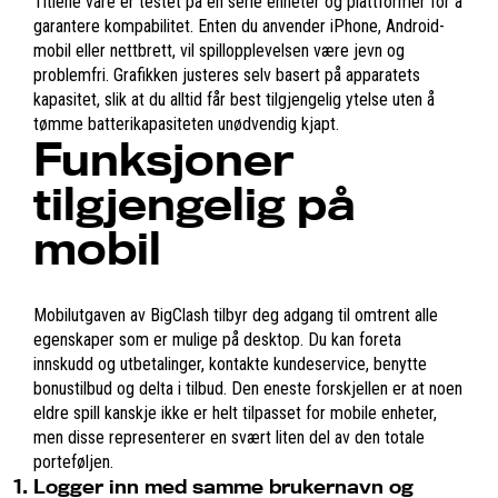
Titlene våre er testet på en serie enheter og plattformer for å
garantere kompabilitet. Enten du anvender iPhone, Android-
mobil eller nettbrett, vil spillopplevelsen være jevn og
problemfri. Grafikken justeres selv basert på apparatets
kapasitet, slik at du alltid får best tilgjengelig ytelse uten å
tømme batterikapasiteten unødvendig kjapt.
Funksjoner
tilgjengelig på
mobil
Mobilutgaven av BigClash tilbyr deg adgang til omtrent alle
egenskaper som er mulige på desktop. Du kan foreta
innskudd og utbetalinger, kontakte kundeservice, benytte
bonustilbud og delta i tilbud. Den eneste forskjellen er at noen
eldre spill kanskje ikke er helt tilpasset for mobile enheter,
men disse representerer en svært liten del av den totale
porteføljen.
Logger inn med samme brukernavn og