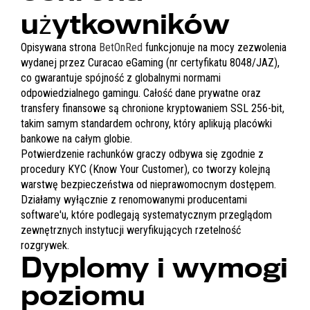
użytkowników
Opisywana strona
BetOnRed
funkcjonuje na mocy zezwolenia
wydanej przez Curacao eGaming (nr certyfikatu 8048/JAZ),
co gwarantuje spójność z globalnymi normami
odpowiedzialnego gamingu. Całość dane prywatne oraz
transfery finansowe są chronione kryptowaniem SSL 256-bit,
takim samym standardem ochrony, który aplikują placówki
bankowe na całym globie.
Potwierdzenie rachunków graczy odbywa się zgodnie z
procedury KYC (Know Your Customer), co tworzy kolejną
warstwę bezpieczeństwa od nieprawomocnym dostępem.
Działamy wyłącznie z renomowanymi producentami
software'u, które podlegają systematycznym przeglądom
zewnętrznych instytucji weryfikujących rzetelność
rozgrywek.
Dyplomy i wymogi
poziomu