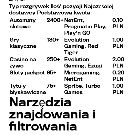
Typ rozgrywek Ilość pozycji Najczęściej
dostawcy Podstawowa kwota
Automaty
2400+
NetEnt,
0.10
slotowe
Pragmatic Play,
PLN
Play'n GO
Gry
180+
Evolution
1.00
klasyczne
Gaming, Red
PLN
Tiger
Casino na
250+
Evolution
2.00
żywo
Gaming, Ezugi
PLN
Sloty jackpot
95+
Microgaming,
0.20
NetEnt
PLN
Tytuły
75+
Spribe, Turbo
1.00
błyskawiczne
Games
PLN
Narzędzia
znajdowania i
filtrowania