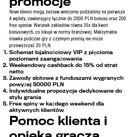
promocje
Nowi klienci mogą zestaw welcome podzielony na pierwsze
4 wpłaty, zawierający łącznie do 2000 PLN bonusu oraz 200
free spinów. Warunek zakładów równa 35x dla kwot
bonusowych, co lokuje w normy branżowej. Maksymalna
stawka podczas gry z czynnym premią nie może
przewyższać 20 PLN.
Schemat lojalnościowy VIP z pięcioma
poziomami zaangażowania
Weekendowy cashback do 15% od strat
netto
Zawody slotowe z funduszami wygranych
powyżej 50000 PLN
Indywidualne propozycje dedykowane do
stylu grania
Free spiny w każdego weekend dla
aktywnych klientów
Pomoc klienta i
opieka gracza