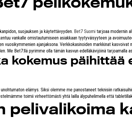
 Bet7 pelikokemu
kanpidon, suojauksen ja käytettävyyden.
Bet7 Suomi
tarjoaa modernin alu
kentuu vankalle omistautumiseen asiakkaan tyytyväisyyteen ja avoimuu
sten vuosikymmenien ajanjaksona. Verkkokasinoiden markkinat kasvoivat maai
en. Me Bet7:llä pyrimme olla tämän kasvun edelläkävijöinä tarjoamalla asi
ka kokemus päihittää
a unohtumaton elämys. Siksi olemme me panostaneet teknisiin ratkaisuihin
rjestelmämme toimii virheettömästi yhtä lailla älypuhelimella että tabletilla
 pelivalikoima ka