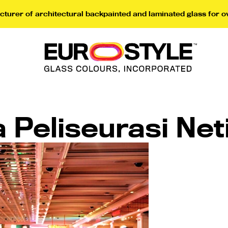
turer of architectural backpainted and laminated glass for o
 Peliseurasi Net