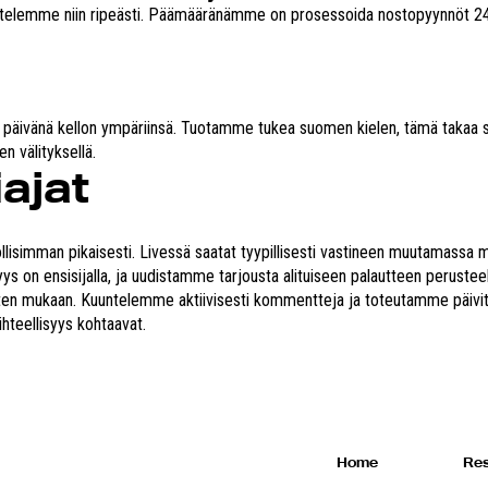
ittelemme niin ripeästi. Päämääränämme on prosessoida nostopyynnöt 24 ti
päivänä kellon ympäriinsä. Tuotamme tukea suomen kielen, tämä takaa su
n välityksellä.
ajat
imman pikaisesti. Livessä saatat tyypillisesti vastineen muutamassa min
yys on ensisijalla, ja uudistamme tarjousta alituiseen palautteen perusteel
ten mukaan. Kuuntelemme aktiivisesti kommentteja ja toteutamme päivityk
hteellisyys kohtaavat.
Home
Res