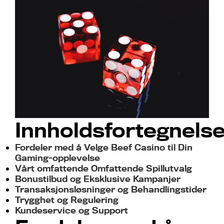
Innholdsfortegnels
Fordeler med å Velge Beef Casino til Din
Gaming-opplevelse
Vårt omfattende Omfattende Spillutvalg
Bonustilbud og Eksklusive Kampanjer
Transaksjonsløsninger og Behandlingstider
Trygghet og Regulering
Kundeservice og Support