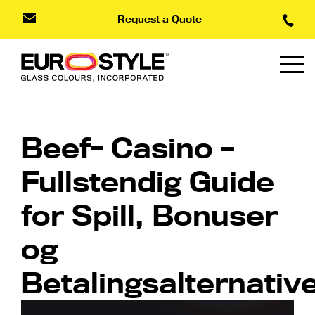
Request a Quote
Beef- Casino –
Fullstendig Guide
for Spill, Bonuser
og
Betalingsalternativ