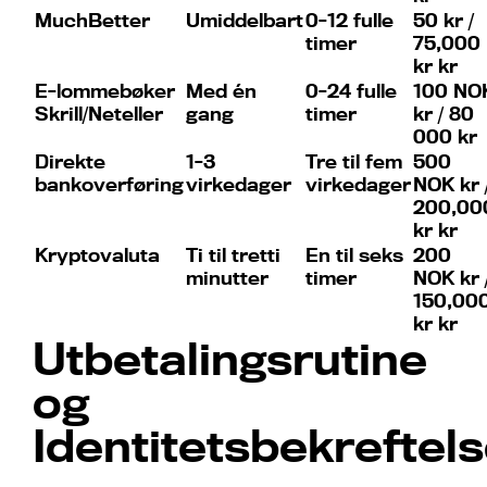
MuchBetter
Umiddelbart
0-12 fulle
50 kr /
timer
75,000
kr kr
E-lommebøker
Med én
0-24 fulle
100 NO
Skrill/Neteller
gang
timer
kr / 80
000 kr
Direkte
1-3
Tre til fem
500
bankoverføring
virkedager
virkedager
NOK kr 
200,00
kr kr
Kryptovaluta
Ti til tretti
En til seks
200
minutter
timer
NOK kr 
150,00
kr kr
Utbetalingsrutine
og
Identitetsbekreftel