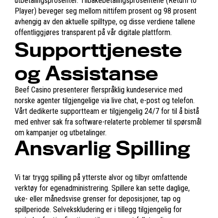
utbetalingsprosenter. Tilbakebetalingsprosentene (Return to
Player) beveger seg mellom nittifem prosent og 98 prosent
avhengig av den aktuelle spilltype, og disse verdiene tallene
offentliggjøres transparent på vår digitale plattform.
Supporttjeneste
og Assistanse
Beef Casino presenterer flerspråklig kundeservice med
norske agenter tilgjengelige via live chat, e-post og telefon.
Vårt dedikerte supportteam er tilgjengelig 24/7 for til å bistå
med enhver sak fra software-relaterte problemer til spørsmål
om kampanjer og utbetalinger.
Ansvarlig Spilling
Vi tar trygg spilling på ytterste alvor og tilbyr omfattende
verktøy for egenadministrering. Spillere kan sette daglige,
uke- eller månedsvise grenser for deposisjoner, tap og
spillperiode. Selvekskludering er i tillegg tilgjengelig for