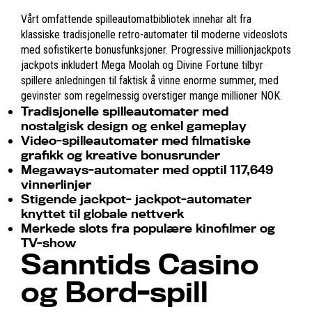
Vårt omfattende spilleautomatbibliotek innehar alt fra
klassiske tradisjonelle retro-automater til moderne videoslots
med sofistikerte bonusfunksjoner. Progressive millionjackpots
jackpots inkludert Mega Moolah og Divine Fortune tilbyr
spillere anledningen til faktisk å vinne enorme summer, med
gevinster som regelmessig overstiger mange millioner NOK.
Tradisjonelle spilleautomater med
nostalgisk design og enkel gameplay
Video-spilleautomater med filmatiske
grafikk og kreative bonusrunder
Megaways-automater med opptil 117,649
vinnerlinjer
Stigende jackpot- jackpot-automater
knyttet til globale nettverk
Merkede slots fra populære kinofilmer og
TV-show
Sanntids Casino
og Bord-spill