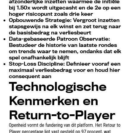
afzonderlijke inzetten waarmee de initiële
bij 1.50x wordt uitgecasht en de 2e op een
hoger risicopunt zoals drie keer
Opbouwende Strategie:
Vergroot inzetten
stapsgewijs na elk winst en zet terug naar
de basisbedrag na verliesbeurt
Data-gebaseerde Patroon Observatie:
Bestudeer de historie van laatste rondes
om trends waar te nemen, ondanks dat elk
spel onafhankelijk blijft
Stop-Loss Discipline:
Definieer vooraf een
maximaal verliesbedrag voor en houd hier
consequent aan
Technologische
Kenmerken en
Return-to-Player
Openheid vormt de fundering van dit platform. Het Retour to
Player percentage ligt vast gesteld op 97 procent, wat