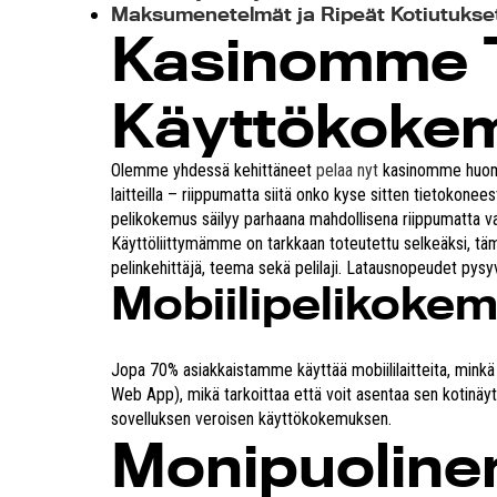
Maksumenetelmät ja Ripeät Kotiutukse
Kasinomme T
Käyttökoke
Olemme yhdessä kehittäneet
pelaa nyt
kasinomme huomio
laitteilla – riippumatta siitä onko kyse sitten tietokone
pelikokemus säilyy parhaana mahdollisena riippumatta val
Käyttöliittymämme on tarkkaan toteutettu selkeäksi, tämä 
pelinkehittäjä, teema sekä pelilaji. Latausnopeudet pysyv
Mobiilipelikoke
Jopa 70% asiakkaistamme käyttää mobiililaitteita, mink
Web App), mikä tarkoittaa että voit asentaa sen kotinäyt
sovelluksen veroisen käyttökokemuksen.
Monipuolinen