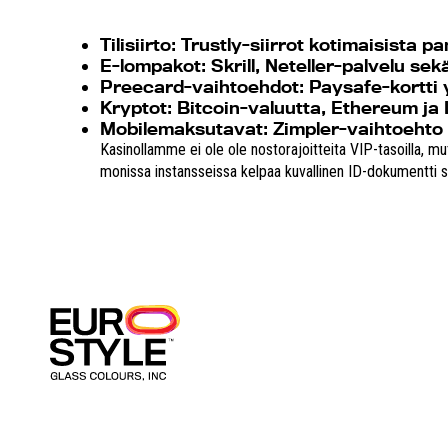
Tilisiirto:
Trustly-siirrot kotimaisista pan
E-lompakot:
Skrill, Neteller-palvelu se
Preecard-vaihtoehdot:
Paysafe-kortti yk
Kryptot:
Bitcoin-valuutta, Ethereum ja Li
Mobilemaksutavat:
Zimpler-vaihtoehto 
Kasinollamme ei ole ole nostorajoitteita VIP-tasoilla, m
monissa instansseissa kelpaa kuvallinen ID-dokumentti s