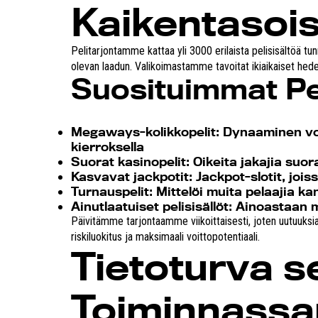
Kaikentasois
Pelitarjontamme kattaa yli 3000 erilaista pelisisältöä 
olevan laadun. Valikoimastamme tavoitat ikiaikaiset hedel
Suosituimmat Pe
Megaways-kolikkopelit:
Dynaaminen voit
kierroksella
Suorat kasinopelit:
Oikeita jakajia suor
Kasvavat jackpotit:
Jackpot-slotit, jois
Turnauspelit:
Mittelöi muita pelaajia kans
Ainutlaatuiset pelisisällöt:
Ainoastaan me
Päivitämme tarjontaamme viikoittaisesti, joten uutuuksia 
riskiluokitus ja maksimaali voittopotentiaali.
Tietoturva s
Toiminnass