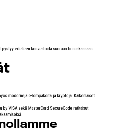
eet pystyy edelleen konvertoida suoraan bonuskassaan
ät
yös moderneja e-lompakoita ja kryptoja. Kaikenlaiset
ettu by VISA sekä MasterCard SecureCode ratkaisut
takaamiseksi.
inollamme