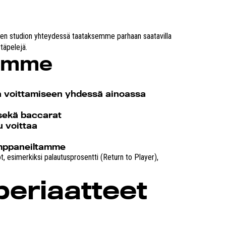
mpien studion yhteydessä taataksemme parhaan saatavilla
täpelejä.
lamme
oa voittamiseen yhdessä ainoassa
 sekä baccarat
u voittaa
kumppaneiltamme
t, esimerkiksi palautusprosentti (Return to Player),
periaatteet