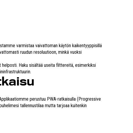
stamme varmistaa vaivattoman käytön kaikentyyppisillä
aivattomasti ruudun resoluutioon, minkä vuoksi
elposti. Haku sisältää useita filttereitä, esimerkiksi
ninfrastruktuurin.
tkaisu
. Applikaatiomme perustuu PWA-ratkaisulla (Progressive
uhelimesi tallennustilaa mutta tarjoaa kuitenkin