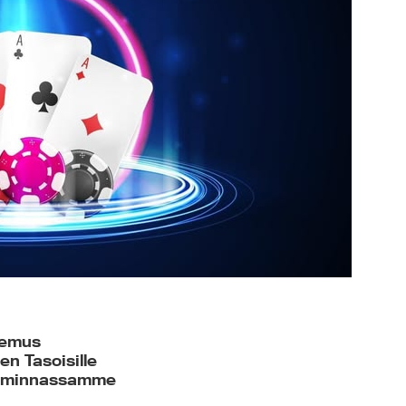
kemus
en Tasoisille
Toiminnassamme