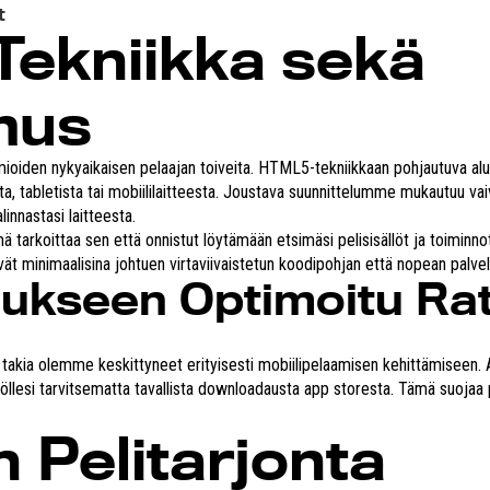
t
ekniikka sekä
mus
iden nykyaikaisen pelaajan toiveita. HTML5-tekniikkaan pohjautuva alu
esta, tabletista tai mobiililaitteesta. Joustava suunnittelumme mukautuu v
innastasi laitteesta.
tarkoittaa sen että onnistut löytämään etsimäsi pelisisällöt ja toiminnot h
ät minimaalisina johtuen virtaviivaistetun koodipohjan että nopean palveli
mukseen Optimoitu Ra
ä takia olemme keskittyneet erityisesti mobiilipelaamisen kehittämiseen
öllesi tarvitsematta tavallista downloadausta app storesta. Tämä suojaa p
 Pelitarjonta