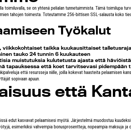
 toimiluvalla, se on yhtenä pelialan tunnetuimmista. Tämä toimilupa tur
omien tahojen toimesta. Toteutamme 256-bittisen SSL-salausta koko tiedo
laamiseen Työkalut
 viikkokohtaiset taikka kuukausittaiset talletusraja
inen tauko 24 tunnin 6 kuukauteen
sia muistutuksia kulutetusta ajasta että häviöistä
inä tapauksessa että koet tarvitsevasi pidempään 
alveluja että resursseja niille, joilla kokevat haasteita pelaamisen ka
ttäjät sopivaan apuun.
isuus että Kant
issä edut kasvavat pelaamisesi myötä. Järjestelmä muodostuu kuudeksi eri
a hyötyjä, esimerkiksi vahvempia bonusprosentteja, nopeampia maksuja ja