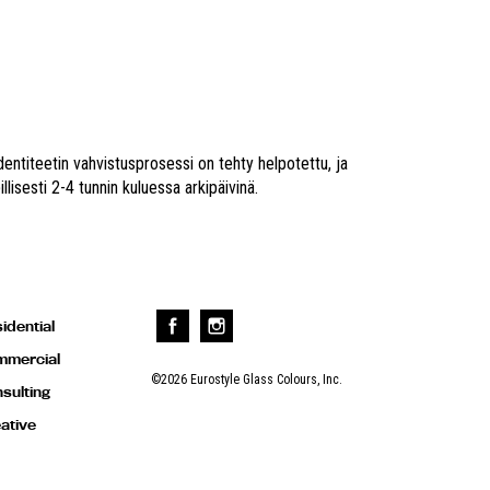
entiteetin vahvistusprosessi on tehty helpotettu, ja
sesti 2-4 tunnin kuluessa arkipäivinä.
idential
mercial
©2026 Eurostyle Glass Colours, Inc.
sulting
ative