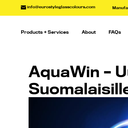
info@eurostyleglasscolours.com
Manufac
Products + Services
About
FAQs
AquaWin – U
Suomalaisille