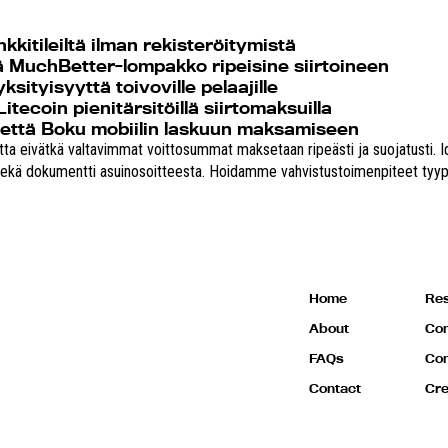
kkitileiltä ilman rekisteröitymistä
kä MuchBetter-lompakko ripeisine siirtoineen
sityisyyttä toivoville pelaajille
tecoin pienitärsitöillä siirtomaksuilla
että Boku mobiilin laskuun maksamiseen
utta eivätkä valtavimmat voittosummat maksetaan ripeästi ja suojatusti. Id
ekä dokumentti asuinosoitteesta. Hoidamme vahvistustoimenpiteet tyypilli
Home
Res
About
Com
FAQs
Con
Contact
Cre