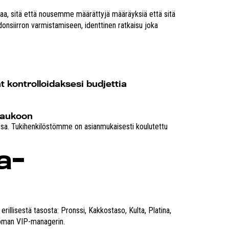
vaa, sitä että nousemme määrättyjä määräyksiä että sitä
nsiirron varmistamiseen, identtinen ratkaisu joka
t kontrolloidaksesi budjettia
taukoon
nssa. Tukihenkilöstömme on asianmukaisesti koulutettu
a-
llisestä tasosta: Pronssi, Kakkostaso, Kulta, Platina,
 oman VIP-managerin.