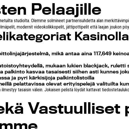
ten Pelaajille
tunnetuilta studiolta. Olemme solmineet partnerisuhdetta alan merkittävi
mäpelit, modernit videokolikkopelit, jättipottipelit että laajan joukon pöy
likategoriat Kasinol
tolinjajärjestelmä, mikä antaa aina 117,649 kein
atoistoyhteydellä, mukaan lukien blackjack, ruletti
sa palkinto kasvaa tasaisesti siihen asti kunnes jok
sa ja pyri kärkisijoja palkintolistoilla
illä pelattavissa olevat erityispelejä valituilta 
ilmestyy tasaisin välein. Jokaisen pelistä löydät kattavat tiedostetauluko
ekä Vastuulliset 
amme