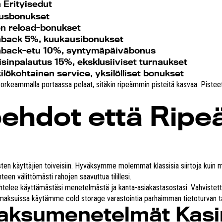
 Erityisedut
tusbonukset
on reload-bonukset
back 5%, kuukausibonukset
back-etu 10%, syntymäpäiväbonus
isinpalautus 15%, eksklusiiviset turnaukset
ilökohtainen service, yksilölliset bonukset
 korkeammalla portaassa pelaat, sitäkin ripeämmin pisteitä kasvaa. Pist
ehdot että Ripe
 käyttäjien toiveisiin. Hyväksymme molemmat klassisia siirtoja kuin m
teen välittömästi rahojen saavuttua tilillesi.
aihtelee käyttämästäsi menetelmästä ja kanta-asiakastasostasi. Vahvist
ttamaksuissa käytämme cold storage varastointia parhaimman tietoturvan 
aksumenetelmät Kas