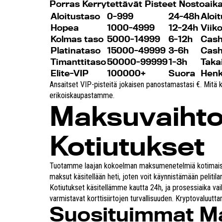
Porras Kerrytettävät Pisteet Nostoaika
Aloitustaso
0-999
24-48h
Aloi
Hopea
1000-4999
12-24h
Viik
Kolmas taso
5000-14999
6-12h
Cash
Platinataso
15000-49999
3-6h
Cash
Timanttitaso
50000-99999
1-3h
Taka
Elite-VIP
100000+
Suora
Henk
Ansaitset VIP-pisteitä jokaisen panostamastasi €. Mitä
erikoiskaupastamme.
Maksuvaihto
Kotiutukset
Tuotamme laajan kokoelman maksumenetelmiä kotimaisten
maksut käsitellään heti, joten voit käynnistämään pelitilan
Kotiutukset käsitellämme kautta 24h, ja prosessiaika v
varmistavat korttisiirtojen turvallisuuden. Kryptovaluu
Suosituimmat M