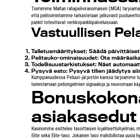
Toimimme Maltan rahapeliviranomaisen (MGA) tarjoamalla
että pelitoimintamme tarkastetaan jatkuvasti puolueett
pankit toteuttavat verkkopankkipalveluissaan.
Vastuullisen Pe
Talletusmääritykset:
Säädä päivittäiset,
Pelitauko-ominaisuudet:
Ota määräaika
Todellisuustarkistukset:
Näet automaatti
Pysyvä esto:
Pysyvä tilien jäädytys si
Kumppanuudessa Peluuri-järjestön kanssa tarjoamme tukip
tunnistamaan peliongelmien signaaleja ja neuvomaan käy
Bonuskokona
asiakasedut
Kasinomme esittelee tasoittaisen lojaliteettiohjelman, m
Elite sekä Elite-taso. Jokainen taso mahdollistaa uusi