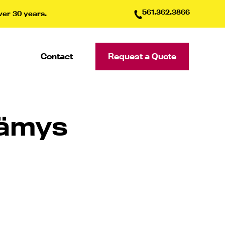
561.362.3866
ver 30 years.
Contact
Request a Quote
lämys