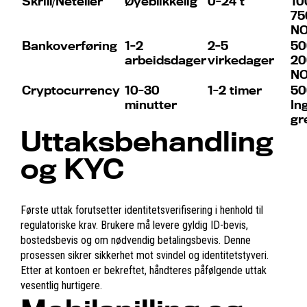
Skrill/Neteller
Øyeblikkelig
0-24 t
10
75
N
Bankoverføring
1-2
2-5
50
arbeidsdager
virkedager
20
N
Cryptocurrency
10-30
1-2 timer
50
minutter
In
gr
Uttaksbehandling
og KYC
Første uttak forutsetter identitetsverifisering i henhold til
regulatoriske krav. Brukere må levere gyldig ID-bevis,
bostedsbevis og om nødvendig betalingsbevis. Denne
prosessen sikrer sikkerhet mot svindel og identitetstyveri.
Etter at kontoen er bekreftet, håndteres påfølgende uttak
vesentlig hurtigere.