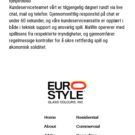
hjelpetilbud.
Kundeserviceteamet vårt er tilgjengelig døgnet rundt via live
chat, mail og telefon. Gjennomsnittlig responstid på chat er
under 60 sekunder, og våre kundeserviceansatte er opplært i
både i teknisk support og ansvarlig spill. AlaWin opererer med
spilllisens fra respekterte myndigheter, og gjennomfører
regelmessige kontroller for å sikre rettferdig spill og
økonomisk soliditet.
Home
Residential
About
Commercial