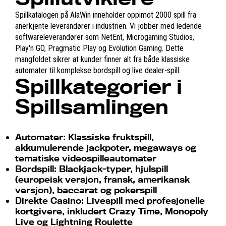
Spillkatalogen på AlaWin inneholder oppimot 2000 spill fra
anerkjente leverandører i industrien. Vi jobber med ledende
softwareleverandører som NetEnt, Microgaming Studios,
Play'n GO, Pragmatic Play og Evolution Gaming. Dette
mangfoldet sikrer at kunder finner alt fra både klassiske
automater til komplekse bordspill og live dealer-spill.
Spillkategorier i
Spillsamlingen
Automater:
Klassiske fruktspill,
akkumulerende jackpoter, megaways og
tematiske videospilleautomater
Bordspill:
Blackjack-typer, hjulspill
(europeisk versjon, fransk, amerikansk
versjon), baccarat og pokerspill
Direkte Casino:
Livespill med profesjonelle
kortgivere, inkludert Crazy Time, Monopoly
Live og Lightning Roulette