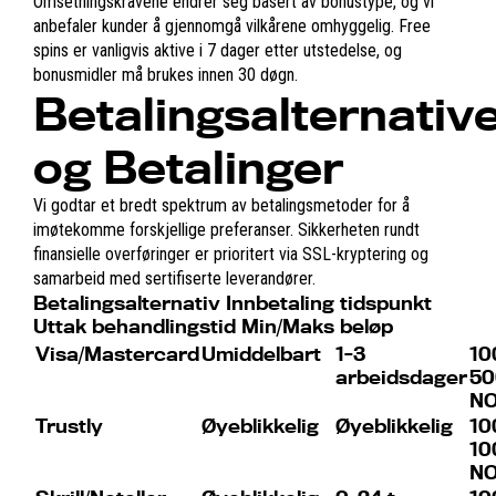
Omsetningskravene endrer seg basert av bonustype, og vi
anbefaler kunder å gjennomgå vilkårene omhyggelig. Free
spins er vanligvis aktive i 7 dager etter utstedelse, og
bonusmidler må brukes innen 30 døgn.
Betalingsalternativ
og Betalinger
Vi godtar et bredt spektrum av betalingsmetoder for å
imøtekomme forskjellige preferanser. Sikkerheten rundt
finansielle overføringer er prioritert via SSL-kryptering og
samarbeid med sertifiserte leverandører.
Betalingsalternativ Innbetaling tidspunkt
Uttak behandlingstid Min/Maks beløp
Visa/Mastercard
Umiddelbart
1-3
10
arbeidsdager
50
N
Trustly
Øyeblikkelig
Øyeblikkelig
10
10
N