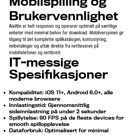
Mobilspilling og
Brukervennlighet
AlaWin er helt responsiv og opererer optimalt på samtlige
enheter med minimal behov for download. Mobilversjonen gir
tilgang til det komplette spillkatalogen, kontostyring,
innbetalinger og uttak direkte fra nettleseren på
mobiltelefoner og nettbrett.
IT-messige
Spesifikasjoner
Kompabilitet:
iOS 11+, Android 6.0+, alle
moderne browsere
Innlastingstid:
Gjennomsnittlig
sideinnlastning på under 2 sekunder
Spillytelse:
60 FPS på de fleste devices for
smooth spillopplevelse
Dataforbruk:
Optimalisert for minimal