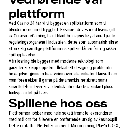
plattform
Ved
Casino 24
har vi vi bygget en spillplattform som vi
blander moro med trygghet. Kasinoet drives med lisens gitt
av Curacao eGaming, blant blant bransjens høyst anerkjente
reguleringsorganene i industrien, dette som automatisk sikrer
at virkelig samtlige plattformens spillere får en fair og sikker
spillopplevelse.
Vårt løsning ble bygget med moderne teknologi som
garanterer kjapp oppstart, fleksibelt design og problemfri
bevegelse gjennom hele veien over alle enheter. Uansett om
man foretrekker å game på datamaskin, nettbrett samt
smarttelefon, leverer vi identisk utmerkede standard pluss
funksjonalitet på tvers.
Spillene hos oss
Plattformen jobber med hele seksti fremste leverandører
med mål om for å levere en omfattende utvalg av kasinospill.
Dette omfatter NetEntertainment, Microgaming, Play'n GO GO,