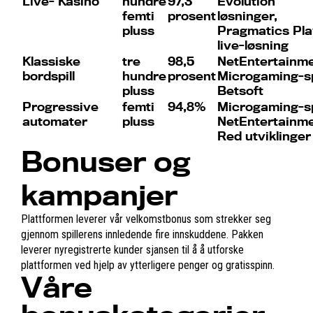
Live- Kasino
hundre
97,3
Evolution
femti
prosent
løsninger,
pluss
Pragmatics Pl
live-løsning
Klassiske
tre
98,5
NetEntertainme
bordspill
hundre
prosent
Microgaming-spi
pluss
Betsoft
Progressive
femti
94,8%
Microgaming-spi
automater
pluss
NetEntertainme
Red utviklinger
Bonuser og
kampanjer
Plattformen leverer vår velkomstbonus som strekker seg
gjennom spillerens innledende fire innskuddene. Pakken
leverer nyregistrerte kunder sjansen til å å utforske
plattformen ved hjelp av ytterligere penger og gratisspinn.
Våre