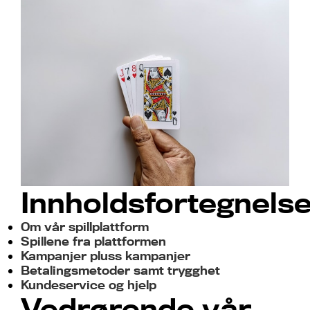
Innholdsfortegnels
Om vår spillplattform
Spillene fra plattformen
Kampanjer pluss kampanjer
Betalingsmetoder samt trygghet
Kundeservice og hjelp
Vedrørende vår