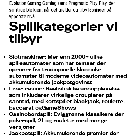
Evolution Gaming Gaming samt Pragmatic Play Play, der
samtlige ble kjent når det gjelder og tilby løsninger på
ypperste nivå.
Spillkategorier vi
tilbyr
Slotmaskiner:
Mer enn 2000+ ulike
spilleautomater som har temaer der
spenner fra tradisjonelle klassiske
automater til moderne videoautomater med
akkumulerende jackpotgevinst
Live- casino:
Realistisk kasinoopplevelse
som inkluderer virkelige croupierer på
sanntid, med kortspillet blackjack, roulette,
baccarat ogGameShows
Casinobordspill:
Eviggrønne klassikere der
pokerspill, 21 og roulette med mange
versjoner
Jackpotspill:
Akkumulerende premier der