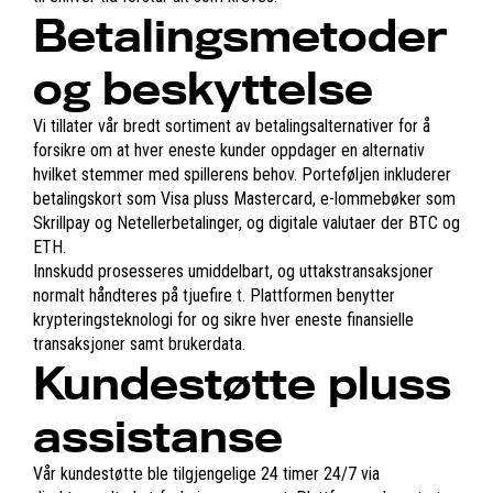
Betalingsmetoder
og beskyttelse
Vi tillater vår bredt sortiment av betalingsalternativer for å
forsikre om at hver eneste kunder oppdager en alternativ
hvilket stemmer med spillerens behov. Porteføljen inkluderer
betalingskort som Visa pluss Mastercard, e-lommebøker som
Skrillpay og Netellerbetalinger, og digitale valutaer der BTC og
ETH.
Innskudd prosesseres umiddelbart, og uttakstransaksjoner
normalt håndteres på tjuefire t. Plattformen benytter
krypteringsteknologi for og sikre hver eneste finansielle
transaksjoner samt brukerdata.
Kundestøtte pluss
assistanse
Vår kundestøtte ble tilgjengelige 24 timer 24/7 via